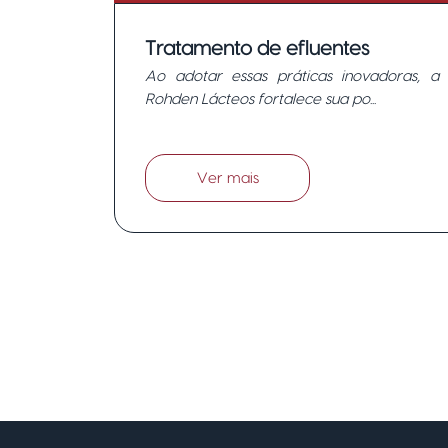
Tratamento de efluentes
Ao adotar essas práticas inovadoras, a
Inovador na Rohden Lácteos:
Rohden Lácteos fortalece sua po...
compromisso com a
sustentabilidade.
Ver mais