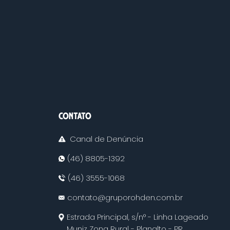
CONTATO
Canal de Denúncia
(46) 8805-1392
(46) 3555-1068
contato@gruporohden.com.br
Estrada Principal, s/n° - Linha Lageado
Muniz Zona Rural - Planalto - PR