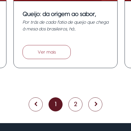
Queijo: da origem ao sabor,
Por trás de cada fatia de queijo que chega
uma jornada de compromisso e
à mesa dos brasileiros, há...
excelência na Rohden Lácteos.
Ver mais
‹
›
1
2