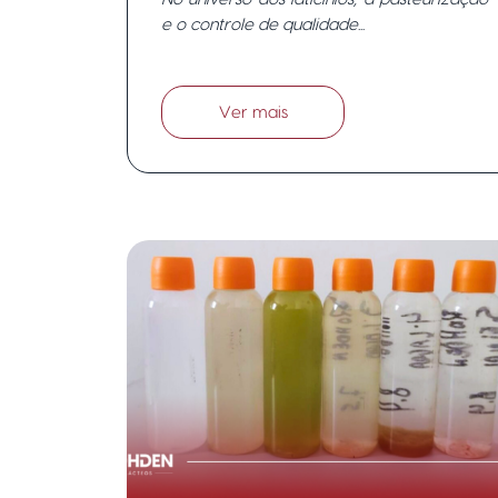
e controle de qualidade na
e o controle de qualidade...
produção de queijos.
Ver mais