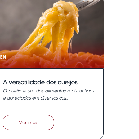
A versatilidade dos queijos:
O queijo é um dos alimentos mais antigos
como Incorporá-los em diversos
e apreciados em diversas cult...
pratos?
Ver mais