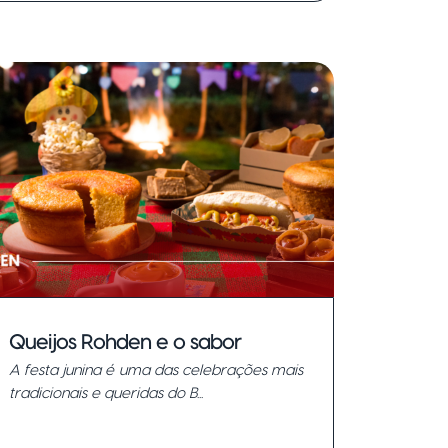
Queijos Rohden e o sabor
A festa junina é uma das celebrações mais
irresistível das comidas típicas
tradicionais e queridas do B...
de festa junina.