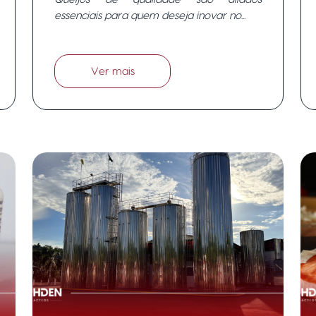
Rohden para incrementar seu
essenciais para quem deseja inovar no...
cardápio.
Ver mais