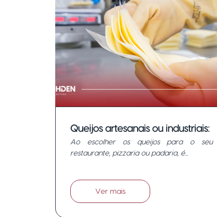
Queijos artesanais ou industriais:
Ao escolher os queijos para o seu
Qual o melhor para o seu
restaurante, pizzaria ou padaria, é...
negócio?
Ver mais