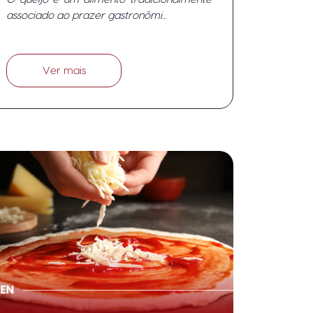
cérebro e pode prevenir
associado ao prazer gastronômi...
doenças, sugere estudo.
Ver mais